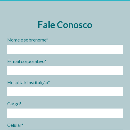
Fale Conosco
Nome e sobrenome*
E-mail corporativo*
Hospital/ Instituição*
Cargo*
Celular*